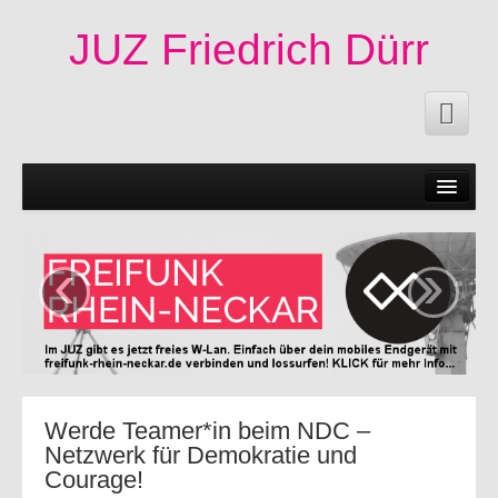
JUZ Friedrich Dürr
News
50 Jahre JUZ!
‹
›
Termine
Fachschaften|Mitmachen
Angebote
Veröffentlichungen
Werde Teamer*in beim NDC –
Netzwerk für Demokratie und
Infos
Courage!
Impressum|Kontakt|Datenschutzerklärung