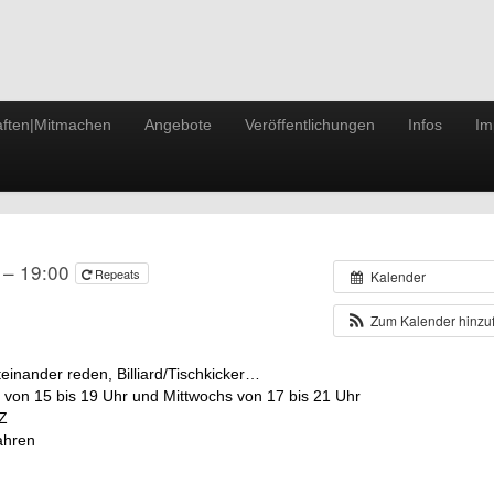
ften|Mitmachen
Angebote
Veröffentlichungen
Infos
Im
0 – 19:00
Repeats
Kalender
Zum Kalender hinz
inander reden, Billiard/Tischkicker…
on 15 bis 19 Uhr und Mittwochs von 17 bis 21 Uhr
Z
ahren