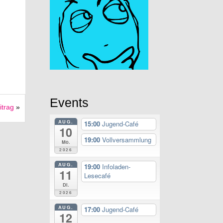
Events
itrag
»
AUG.
15:00
Jugend-Café
10
19:00
Vollversammlung
Mo.
2026
AUG.
19:00
Infoladen-
11
Lesecafé
Di.
2026
AUG.
17:00
Jugend-Café
12