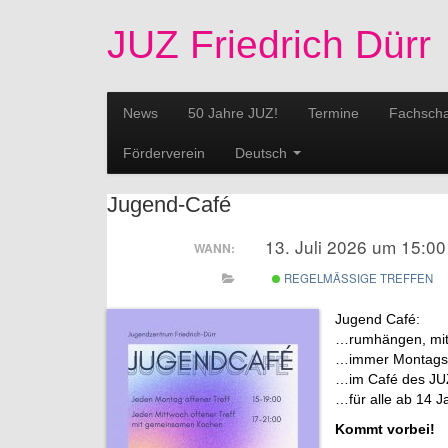
JUZ Friedrich Dürr
News
50 Jahre JUZ!
Termine
Fachscha
Förderverein
Deutsch
Jugend-Café
13. Juli 2026 um 15:0
WANN:
REGELMÄSSIGE TREFFEN
Jugend Café:
…rumhängen, mite
…immer Montags v
…im Café des JU
…für alle ab 14 J
Kommt vorbei!