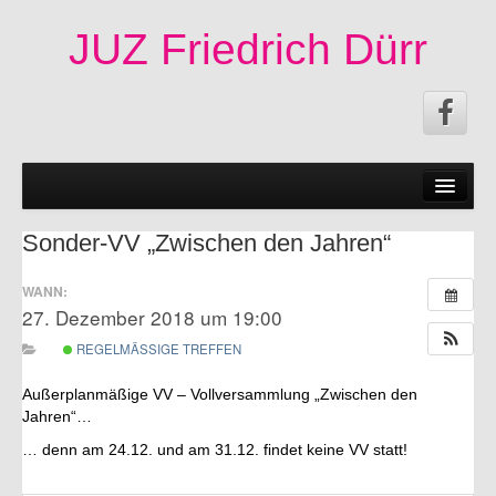
JUZ Friedrich Dürr
News
50 Jahre JUZ!
Sonder-VV „Zwischen den Jahren“
Termine
WANN:
27. Dezember 2018 um 19:00
Fachschaften|Mitmachen
REGELMÄSSIGE TREFFEN
Angebote
Außerplanmäßige VV – Vollversammlung „Zwischen den
Veröffentlichungen
Jahren“…
… denn am 24.12. und am 31.12. findet keine VV statt!
Infos
Impressum|Kontakt|Datenschutzerklärung