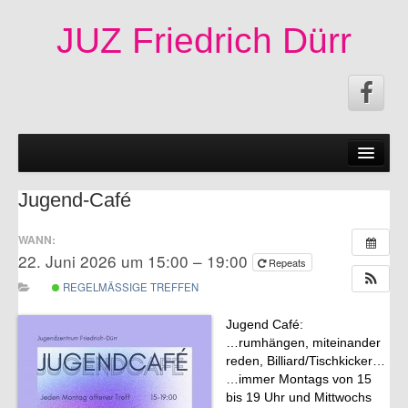
JUZ Friedrich Dürr
News
50 Jahre JUZ!
Jugend-Café
Termine
WANN:
22. Juni 2026 um 15:00 – 19:00
Fachschaften|Mitmachen
Repeats
REGELMÄSSIGE TREFFEN
Angebote
Jugend Café:
Veröffentlichungen
…rumhängen, miteinander
reden, Billiard/Tischkicker…
Infos
…immer Montags von 15
bis 19 Uhr und Mittwochs
Impressum|Kontakt|Datenschutzerklärung