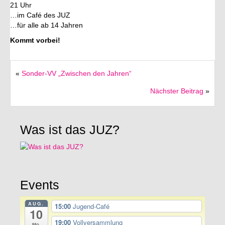
21 Uhr
…im Café des JUZ
Förderverein
…für alle ab 14 Jahren
Deutsch
Kommt vorbei!
English
«
Sonder-VV „Zwischen den Jahren“
Italiano
Nächster Beitrag
»
Was ist das JUZ?
Events
AUG.
15:00
Jugend-Café
10
19:00
Vollversammlung
Mo.