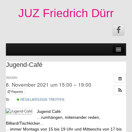
JUZ Friedrich Dürr
News
50 Jahre JUZ!
Jugend-Café
Termine
WANN:
8. November 2021 um 15:00 – 19:00
Fachschaften|Mitmachen
Repeats
Angebote
REGELMÄSSIGE TREFFEN
Veröffentlichungen
Jugend Café:
…rumhängen, miteinander reden,
Infos
Billiard/Tischkicker…
…immer Montags von 15 bis 19 Uhr und Mittwochs von 17 bis
Impressum|Kontakt|Datenschutzerklärung