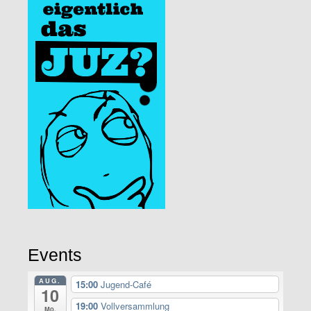
Events
AUG.
15:00
Jugend-Café
10
19:00
Vollversammlung
Mo.