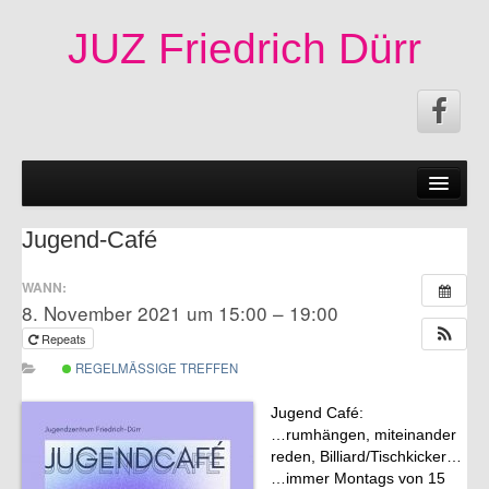
JUZ Friedrich Dürr
News
50 Jahre JUZ!
Jugend-Café
Termine
WANN:
8. November 2021 um 15:00 – 19:00
Fachschaften|Mitmachen
Repeats
Angebote
REGELMÄSSIGE TREFFEN
Veröffentlichungen
Jugend Café:
…rumhängen, miteinander
Infos
reden, Billiard/Tischkicker…
…immer Montags von 15
Impressum|Kontakt|Datenschutzerklärung