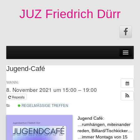
JUZ Friedrich Dürr
News
50 Jahre JUZ!
Jugend-Café
Termine
WANN:
8. November 2021 um 15:00 – 19:00
Fachschaften|Mitmachen
Repeats
Angebote
REGELMÄSSIGE TREFFEN
Veröffentlichungen
Jugend Café:
…rumhängen, miteinander
Infos
reden, Billiard/Tischkicker…
…immer Montags von 15
Impressum|Kontakt|Datenschutzerklärung