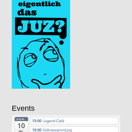
Events
AUG.
15:00
Jugend-Café
10
19:00
Vollversammlung
Mo.