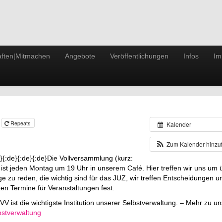
ften|Mitmachen
Angebote
Veröffentlichungen
Infos
Im
0
Repeats
Kalender
Zum Kalender hinz
e}{:de}{:de}{:de}Die Vollversammlung (kurz:
 ist jeden Montag um 19 Uhr in unserem Café. Hier treffen wir uns um ü
ge zu reden, die wichtig sind für das JUZ, wir treffen Entscheidungen u
zen Termine für Veranstaltungen fest.
VV ist die wichtigste Institution unserer Selbstverwaltung. – Mehr zu u
bstverwaltung