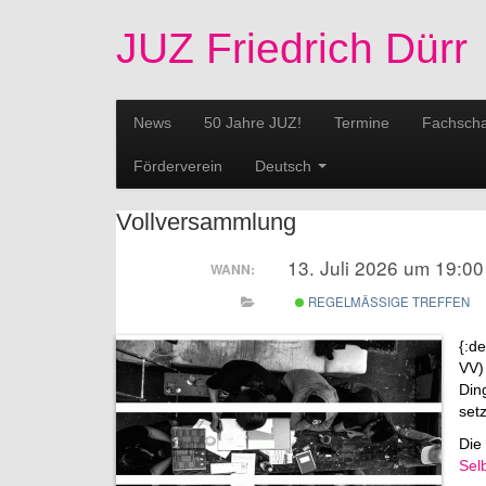
JUZ Friedrich Dürr
News
50 Jahre JUZ!
Termine
Fachscha
Förderverein
Deutsch
Vollversammlung
13. Juli 2026 um 19:0
WANN:
REGELMÄSSIGE TREFFEN
{:d
VV)
Din
set
Die 
Sel