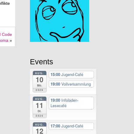
flikte
d Code
Coma
»
Events
AUG.
15:00
Jugend-Café
10
19:00
Vollversammlung
Mo.
2026
AUG.
19:00
Infoladen-
11
Lesecafé
Di.
2026
AUG.
17:00
Jugend-Café
12