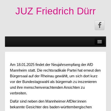
JUZ Friedrich Dürr
News
50 Jahre JUZ!
Termine
Am 18.01.2025 findet der Neujahrsempfang der AfD
Mannheim statt. Die rechtsradikale Partei hat erneut den
Fachschaften|Mitmachen
Bürgersaal auf der Rheinau gewählt, um sich dort kurz
Angebote
vor der Bundestagswahl als bürgernah zu inszenieren
und ihre menschenverachtenden Ansichten zu
Veröffentlichungen
verbreiten.
Infos
Dafür sind neben den Mannheimer AfDler:innen
bekannte Gesichter des baden-württembergischen
Impressum|Kontakt|Datenschutzerklärung