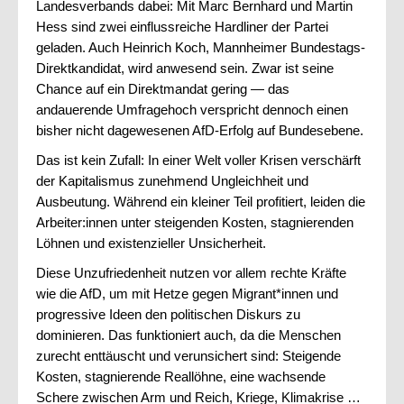
Landesverbands dabei: Mit Marc Bernhard und Martin
Hess sind zwei einflussreiche Hardliner der Partei
Förderverein
geladen. Auch Heinrich Koch, Mannheimer Bundestags-
Direktkandidat, wird anwesend sein. Zwar ist seine
Deutsch
Chance auf ein Direktmandat gering — das
English
andauerende Umfragehoch verspricht dennoch einen
bisher nicht dagewesenen AfD-Erfolg auf Bundesebene.
Das ist kein Zufall: In einer Welt voller Krisen verschärft
Italiano
der Kapitalismus zunehmend Ungleichheit und
Ausbeutung. Während ein kleiner Teil profitiert, leiden die
Arbeiter:innen unter steigenden Kosten, stagnierenden
Löhnen und existenzieller Unsicherheit.
Diese Unzufriedenheit nutzen vor allem rechte Kräfte
wie die AfD, um mit Hetze gegen Migrant*innen und
progressive Ideen den politischen Diskurs zu
dominieren. Das funktioniert auch, da die Menschen
zurecht enttäuscht und verunsichert sind: Steigende
Kosten, stagnierende Reallöhne, eine wachsende
Schere zwischen Arm und Reich, Kriege, Klimakrise …