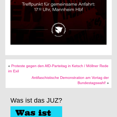
«
Proteste gegen den AfD-Parteitag in Ketsch / Möllner Rede
im Exil
Antifaschistische Demonstration am Vortag der
Bundestagswahl!
»
Was ist das JUZ?