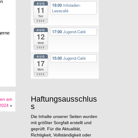
en
AUG
19:00
Infoladen-
11
Lesecafé
Tue
2026
AUG
17:00
Jugend-Café
gerne
12
Wed
2026
AUG
15:00
Jugend-Café
17
Mon
2026
Haftungsausschlus
fen am
s
2024
»
Die Inhalte unserer Seiten wurden
mit größter Sorgfalt erstellt und
geprüft. Für die Aktualität,
Richtigkeit, Vollständigkeit oder