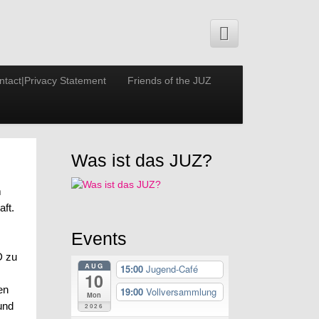
ntact|Privacy Statement
Friends of the JUZ
Was ist das JUZ?
m
ft.
Events
D zu
AUG
15:00
Jugend-Café
10
en
19:00
Vollversammlung
Mon
und
2026