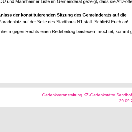
DU und Mannheimer Liste im Gemeinderat gezeigt, dass sie AfD-off
Anlass der konstituierenden Sitzung des Gemeinderats auf die
adeplatz auf der Seite des Stadthaus N1 statt. Schließt Euch an!
nheim gegen Rechts einen Redebeitrag beisteuern möchtet, kommt 
Gedenkveranstaltung KZ-Gedenkstätte Sandho
29.09.