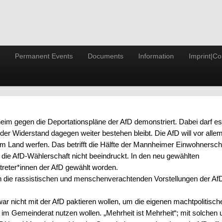
Permanent Events
Documents
Information
Imprint|Co
im gegen die Deportationspläne der AfD demonstriert. Dabei darf es
 der Widerstand dagegen weiter bestehen bleibt. Die AfD will vor alle
 Land werfen. Das betrifft die Hälfte der Mannheimer Einwohnerscha
 die AfD-Wählerschaft nicht beeindruckt. In den neu gewählten
rtreter*innen der AfD gewählt worden.
en die rassistischen und menschenverachtenden Vorstellungen der Af
zwar nicht mit der AfD paktieren wollen, um die eigenen machtpolitisch
 im Gemeinderat nutzen wollen. „Mehrheit ist Mehrheit“; mit solchen 