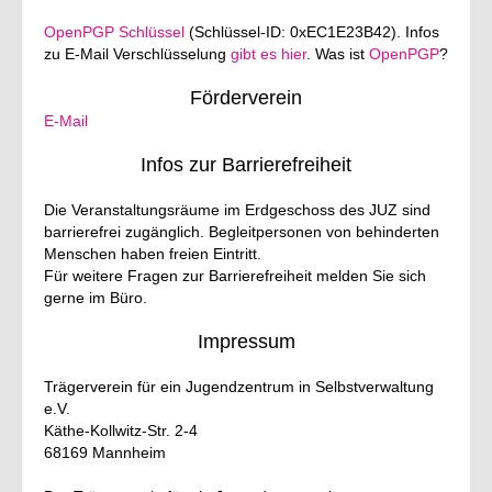
OpenPGP Schlüssel
(Schlüssel-ID: 0xEC1E23B42). Infos
Friends of the JUZ
zu E-Mail Verschlüsselung
gibt es hier
. Was ist
OpenPGP
?
English
Förderverein
E-Mail
Deutsch
Infos zur Barrierefreiheit
Italiano
Die Veranstaltungsräume im Erdgeschoss des JUZ sind
barrierefrei zugänglich. Begleitpersonen von behinderten
Menschen haben freien Eintritt.
Für weitere Fragen zur Barrierefreiheit melden Sie sich
gerne im Büro.
Impressum
Trägerverein für ein Jugendzentrum in Selbstverwaltung
e.V.
Käthe-Kollwitz-Str. 2-4
68169 Mannheim