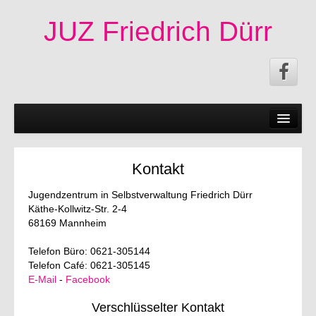
JUZ Friedrich Dürr
News
50 Jahre JUZ!
Kontakt
Events
Jugendzentrum in Selbstverwaltung Friedrich Dürr
Participate
Käthe-Kollwitz-Str. 2-4
68169 Mannheim
Permanent Events
Telefon Büro: 0621-305144
Documents
Telefon Café: 0621-305145
E-Mail
-
Facebook
Information
Verschlüsselter Kontakt
Imprint|Contact|Privacy Statement