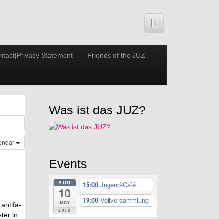
ntact|Privacy Statement
Friends of the JUZ
Was ist das JUZ?
lendar
Events
AUG
15:00
Jugend-Café
10
19:00
Vollversammlung
Mon
n­ti­fa­
2026
­ter in