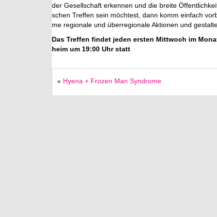
der Ge­sell­schaft er­ken­nen und die brei­te Öf­fent­lich­kei
schen Tref­fen sein möch­test, dann komm ein­fach vor­bei 
me re­gio­na­le und über­re­gio­na­le Ak­tio­nen und ge­stal­
Das Tref­fen fin­det jeden ers­ten Mitt­woch im Monat 
heim um 19:00 Uhr statt
«
Hyena + Frozen Man Syndrome