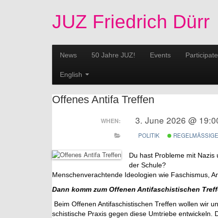
JUZ Friedrich Dürr
News
50 Jahre JUZ!
Events
Participate
English
Offenes Antifa Treffen
3. June 2026 @ 19:
WHEN:
POLITIK
REGELMÄSSIGE 
Du hast Pro­ble­me mit Nazis u
der Schu­le?
Men­schen­ver­ach­ten­de Ideo­lo­gi­en wie Fa­schis­mus, An
Dann komm zum Of­fe­nen An­ti­fa­schis­ti­schen Tref
Beim Of­fe­nen An­ti­fa­schis­ti­schen Tref­fen wol­len wir un
schis­ti­sche Pra­xis gegen diese Um­trie­be ent­wi­ckeln. Da