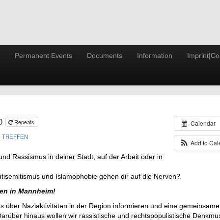
Permanent Events
Documents
Information
Imprint|Co
00
Repeats
Calendar
TREFFEN
Add to Ca
nd Ras­sis­mus in dei­ner Stadt, auf der Ar­beit oder in
­ti­se­mi­tis­mus und Is­la­mo­pho­bie gehen dir auf die Ner­ven?
­fen in Mann­heim!
s über Na­zi­ak­ti­vi­tä­ten in der Re­gi­on in­for­mie­ren und eine ge­mein­sa­me a
r­über hin­aus wol­len wir ras­sis­ti­sche und rechts­po­pu­lis­ti­sche Denk­mus