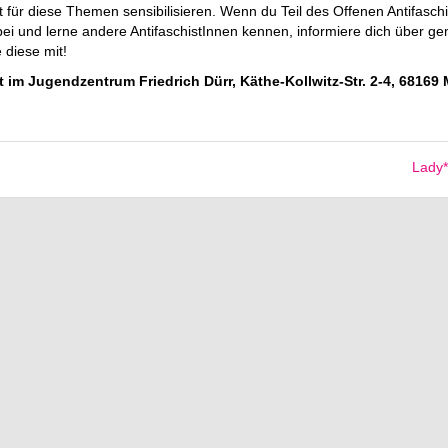
t für diese The­men sen­si­bi­li­sie­ren. Wenn du Teil des Of­fe­nen An­ti­fa­schis
und lerne an­de­re An­ti­fa­schis­tIn­nen ken­nen, in­for­mie­re dich über ge
te diese mit!
im Ju­gend­zen­trum Fried­rich Dürr, Kä­the-​Koll­witz-​Str. 2-4, 6816
Lady*