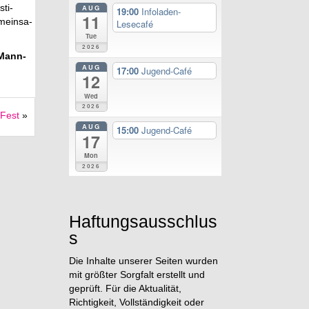
­ti­
AUG
19:00
Infoladen-
11
­mein­sa­
Lesecafé
Tue
2026
9 Mann­
AUG
17:00
Jugend-Café
12
Wed
2026
Fest
»
AUG
15:00
Jugend-Café
17
Mon
2026
Haftungsausschlus
s
Die Inhalte unserer Seiten wurden
mit größter Sorgfalt erstellt und
geprüft. Für die Aktualität,
Richtigkeit, Vollständigkeit oder