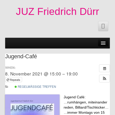
JUZ Friedrich Dürr
News
50 Jahre JUZ!
Jugend-Café
Events
WHEN:
8. November 2021 @ 15:00 – 19:00
Participate
Repeats
Permanent Events
REGELMÄSSIGE TREFFEN
Documents
Jugend Café:
…rumhängen, miteinander
Information
reden, Billiard/Tischkicker…
…immer Montags von 15
Imprint|Contact|Privacy Statement