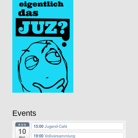
Events
AUG
15:00
Jugend-Café
10
19:00
Vollversammlung
Mon