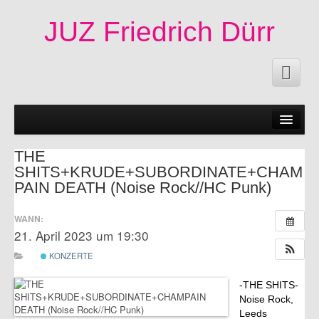
JUZ Friedrich Dürr
News
50 Jahre JUZ!
THE
SHITS+KRUDE+SUBORDINATE+CHAM
Termine
PAIN DEATH (Noise Rock//HC Punk)
Fachschaften|Mitmachen
WANN:
21. April 2023 um 19:30
Angebote
KONZERTE
Veröffentlichungen
-THE SHITS-
Infos
Noise Rock,
Leeds
Impressum|Kontakt|Datenschutzerklärung