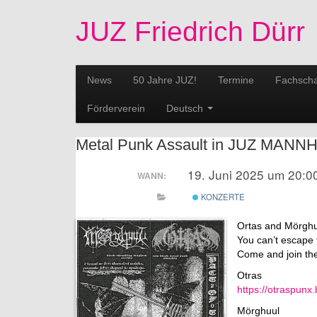
JUZ Friedrich Dürr
News
50 Jahre JUZ!
Termine
Fachscha
Förderverein
Deutsch
Metal Punk Assault in JUZ MANN
19. Juni 2025 um 20:0
WANN:
KONZERTE
Ortas and Mörghuu
You can’t escape
Come and join the 
Otras
https://otraspun
Mörghuul