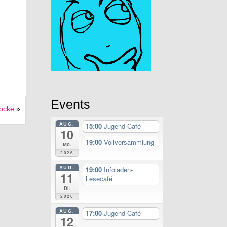
Events
Socke
»
AUG.
15:00
Jugend-Café
10
19:00
Vollversammlung
Mo.
2026
AUG.
19:00
Infoladen-
11
Lesecafé
Di.
2026
AUG.
17:00
Jugend-Café
12