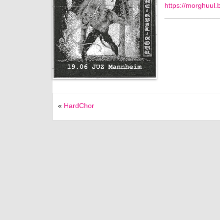
https://morghuu
______________
«
HardChor