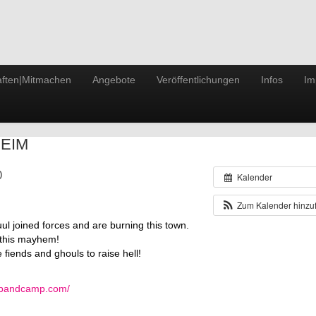
ften|Mitmachen
Angebote
Veröffentlichungen
Infos
Im
HEIM
0
Kalender
Zum Kalender hinz
l joined forces and are burning this town.
 this mayhem!
fiends and ghouls to raise hell!
x.bandcamp.com/