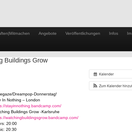
ften|Mitmachen
Angebote
Veröffentlichungen
Infos
Im
ng Buildings Grow
Kalender
Zum Kalender hinz
egaze/Dreampop-Donnerstag!
y In Nothing – London
ps://stayinnothing.bandcamp.com/
ching Buildings Grow -Karlsruhe
ps://watchingbuildingsgrow.bandcamp.com/
rs: 20:00
ic: 20:30