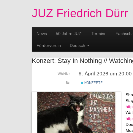
JUZ Friedrich Dürr
News
50 Jahre JUZ!
Termine
Fachscha
Förderverein
Deutsch
Konzert: Stay In Nothing // Watchi
9. April 2026 um 20:00
WANN:
KONZERTE
Sho
Sta
htt
Wat
htt
Doo
Mus