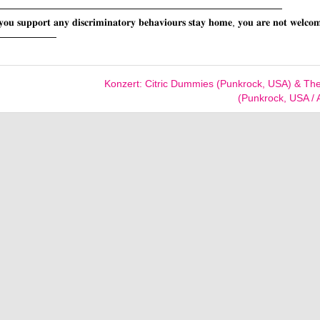
—————————————————————————————
𝐲𝐨𝐮 𝐬𝐮𝐩𝐩𝐨𝐫𝐭 𝐚𝐧𝐲 𝐝𝐢𝐬𝐜𝐫𝐢𝐦𝐢𝐧𝐚𝐭𝐨𝐫𝐲 𝐛𝐞𝐡𝐚𝐯𝐢𝐨𝐮𝐫𝐬 𝐬𝐭𝐚𝐲 𝐡𝐨𝐦𝐞, 𝐲𝐨𝐮 𝐚𝐫𝐞 𝐧𝐨𝐭 𝐰𝐞𝐥𝐜𝐨
——————
Konzert: Citric Dummies (Punkrock, USA) & Th
(Punkrock, USA /