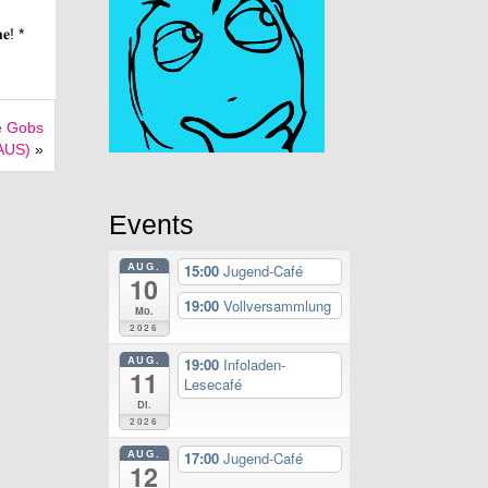
𝐦𝐞! *
e Gobs
 AUS)
»
Events
AUG.
15:00
Jugend-Café
10
19:00
Vollversammlung
Mo.
2026
AUG.
19:00
Infoladen-
11
Lesecafé
Di.
2026
AUG.
17:00
Jugend-Café
12