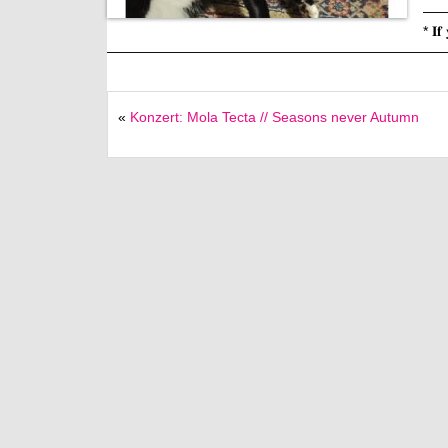
—
* 𝐈𝐟 
————————————————————————
«
Konzert: Mola Tecta // Seasons never Autumn