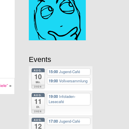
Events
AUG.
15:00
Jugend-Café
10
19:00
Vollversammlung
Mo.
iele“
»
2026
AUG.
19:00
Infoladen-
11
Lesecafé
Di.
2026
AUG.
17:00
Jugend-Café
12