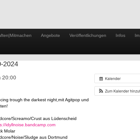
ften|Mitmachen
Angebote
Veröffentlichungen
Infos
Im
0-2024
 20:00
Kalender
Zum Kalender hinz
cing trough the darkest night,mit Agitpop und
ten!
dcore/Screamo/Crust aus Lüdenscheid
ps://idyllnoise.bandcamp.com
ck Molar
dcore/Noise/Sludge aus Dortmund