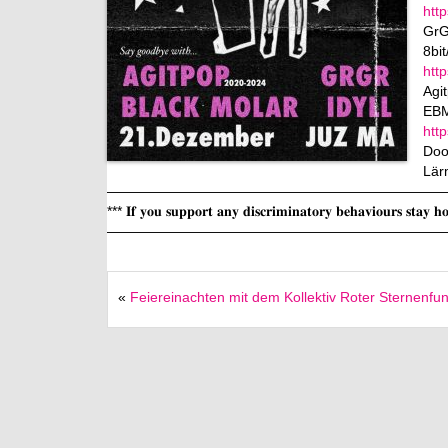
htt
GrG
8bi
htt
Agit
EBM
htt
Doo
Lär
————————————————————————
*** 𝐈𝐟 𝐲𝐨𝐮 𝐬𝐮𝐩𝐩𝐨𝐫𝐭 𝐚𝐧𝐲 𝐝𝐢𝐬𝐜𝐫𝐢𝐦𝐢𝐧𝐚𝐭𝐨𝐫𝐲 𝐛𝐞𝐡𝐚𝐯𝐢𝐨𝐮𝐫𝐬 𝐬𝐭𝐚𝐲 
————————————————————————
«
Feiereinachten mit dem Kollektiv Roter Sternenfu