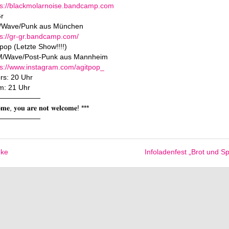
ps://blackmolarnoise.bandcamp.com
r
t/Wave/Punk aus München
ps://gr-gr.bandcamp.com/
pop (Letzte Show!!!!)
/Wave/Post-Punk aus Mannheim
ps://www.instagram.com/agitpop_
rs: 20 Uhr
m: 21 Uhr
——————
𝐡𝐨𝐦𝐞, 𝐲𝐨𝐮 𝐚𝐫𝐞 𝐧𝐨𝐭 𝐰𝐞𝐥𝐜𝐨𝐦𝐞! ***
——————
nke
Infoladenfest „Brot und Sp