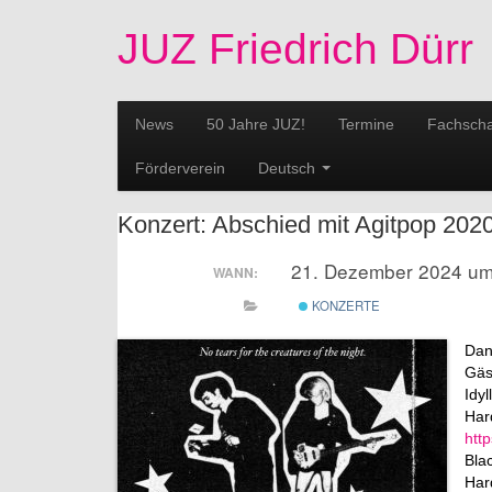
JUZ Friedrich Dürr
News
50 Jahre JUZ!
Termine
Fachscha
Förderverein
Deutsch
Konzert: Abschied mit Agitpop 202
21. Dezember 2024 um
WANN:
KONZERTE
Dan
Gäs
Idyll
Har
htt
Bla
Har