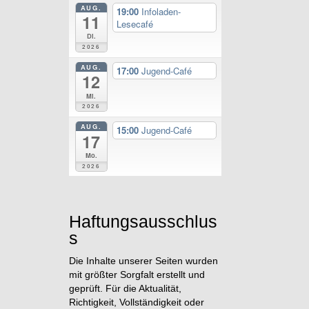
AUG.
19:00
Infoladen-
11
Lesecafé
Di.
2026
AUG.
17:00
Jugend-Café
12
Mi.
2026
AUG.
15:00
Jugend-Café
17
Mo.
2026
Haftungsausschlus
s
Die Inhalte unserer Seiten wurden
mit größter Sorgfalt erstellt und
geprüft. Für die Aktualität,
Richtigkeit, Vollständigkeit oder