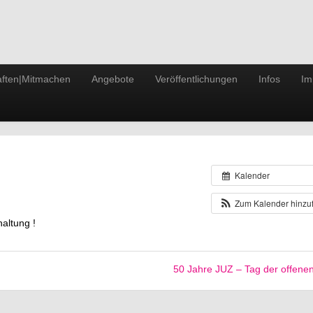
ften|Mitmachen
Angebote
Veröffentlichungen
Infos
Im
Kalender
Zum Kalender hinz
altung !
50 Jahre JUZ – Tag der offene