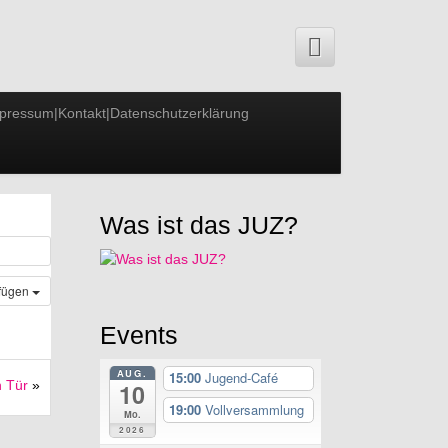
pressum|Kontakt|Datenschutzerklärung
Was ist das JUZ?
ufügen
Events
AUG.
15:00
Jugend-Café
n Tür
»
10
19:00
Vollversammlung
Mo.
2026