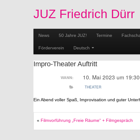
JUZ Friedrich Dürr
News
50 Jahre JUZ!
Termine
Fachscha
Förderverein
Deutsch
Impro-Theater Auftritt
10. Mai 2023 um 19:30
WANN:
THEATER
Ein Abend voller Spaß, Improvisation und guter Unterh
«
Filmvorführung „Freie Räume“ + Filmgespräch